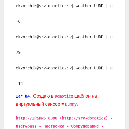
ekzorchik@srv-domoticz:~$ weather UUDD | grep Tem
-6

ekzorchik@srv-domoticz:~$ weather UUDD | grep Hum
79

ekzorchik@srv-domoticz:~$ weather UUDD | grep Win
-14
Создаю в
шаблон на
Шаг №4:
Domoticz
виртуальный сенсор =
Dummy:
http://IP&DNS:8080 (http://srv-domoticz) -
user&pass - Настройка - Оборудование -