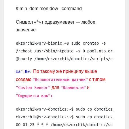
# m h dom mon dow command
Символ «*» подразумевает — любое
значение
ekzorchik@srv-bionic:~$ sudo crontab -e

@reboot /usr/sbin/ntpdate -s 0.pool.ntp.org > /dev
По такому же принципу выше
Шаг №9:
создаю
с типом
"Вспомогательный датчик"
для
и
"Custom Sensor"
"Влажности"
"Ощущается как":
ekzorchik@srv-domoticz:~$ sudo cp domoticz/script
ekzorchik@srv-domoticz:~$ sudo cp domoticz/script
00 01-23 * * * /home/ekzorchik/domoticz/scripts/c