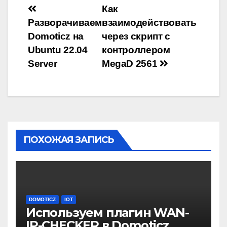
Навигация
Как
Разворачиваем
взаимодействовать
по
Domoticz на
через скрипт с
записям
Ubuntu 22.04
контроллером
Server
MegaD 2561
ПОХОЖАЯ ЗАПИСЬ
DOMOTICZ
IOT
Используем плагин WAN-
IP-CHECKER в Domoticz