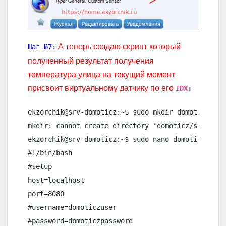
А теперь создаю скрипт который
Шаг №7:
полученный результат получения
температура улица на текущий момент
присвоит виртуальному датчику по его
IDX:
ekzorchik@srv-domoticz:~$ sudo mkdir domoticz/scr
mkdir: cannot create directory ‘domoticz/scripts/
ekzorchik@srv-domoticz:~$ sudo nano domoticz/scri
#!/bin/bash

#setup

host=localhost

port=8080

#username=domoticzuser

#password=domoticzpassword
