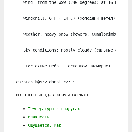
   Wind: from the WSW (240 degrees) at 16 MPH (14 
   Windchill: 6 F (-14 C) (холодный ветел) Ощущае
   Weather: heavy snow showers; Cumulonimbus clou
   Sky conditions: mostly cloudy (сильные снегопа
    Состояние неба: в основном пасмурно)

ekzorchik@srv-domoticz:~$
из этого вывода я хочу извлекать:
Температуры в градусах
Влажность
Ощущается, как