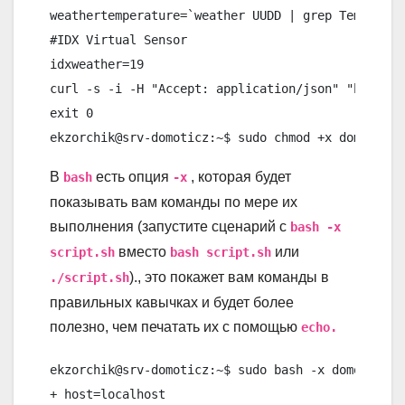
weathertemperature=`weather UUDD | grep Temperatu
#IDX Virtual Sensor

idxweather=19

curl -s -i -H "Accept: application/json" "http://
exit 0

В
есть опция
, которая будет
bash
-x
показывать вам команды по мере их
выполнения (запустите сценарий с
bash -x
вместо
или
script.sh
bash script.sh
)., это покажет вам команды в
./script.sh
правильных кавычках и будет более
полезно, чем печатать их с помощью
echo.
ekzorchik@srv-domoticz:~$ sudo bash -x domoticz/s
+ host=localhost
