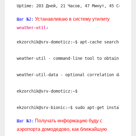
Uptime: 203 Дней, 21 Часов, 47 Минут, 45 Секунды
Устанавливаю в систему утилиту
Шаг №2:
weather-util:
ekzorchik@srv-domoticz:~$ apt-cache search weather
weather-util - command-line tool to obtain weathe
weather-util-data - optional correlation data for
ekzorchik@srv-domoticz:~$

ekzorchik@srv-bionic:~$ sudo apt-get install -y w
Получать информацию буду с
Шаг №3:
аэропорта домодедово, как ближайшую