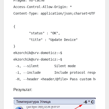
Pragma: no-cache

Access-Control-Allow-Origin: *

Content-Type: application/json;charset=UTF-8

{

	"status" : "OK",

	"title" : "Update Device"

}

ekzorchik@srv-domoticz:~$

ekzorchik@srv-domoticz:~$

 -s, --silent        Silent mode

 -i, --include       Include protocol response he
Результат: