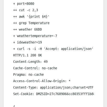
+ port=8080

++ cut -c 2,3

++ awk '{print $4}'

++ grep Temperature

++ weather UUDD

+ weathertemperature=-7

+ idxweather=19

+ curl -s -i -H 'Accept: application/json' 'http:
HTTP/1.1 200 OK

Content-Length: 49

Cache-Control: no-cache

Pragma: no-cache

Access-Control-Allow-Origin: *

Content-Type: application/json;charset=UTF-8

Set-Cookie: DMZSID=27c7689066cc80353fff1b888eef87
{
