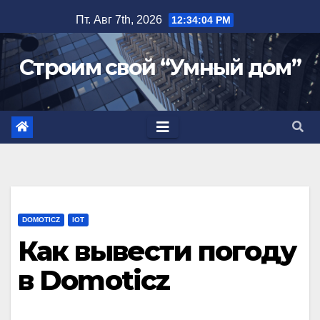
Перейти
Пт. Авг 7th, 2026
12:34:05 PM
к
содержимому
Строим свой “Умный дом”
DOMOTICZ
IOT
Как вывести погоду
в Domoticz