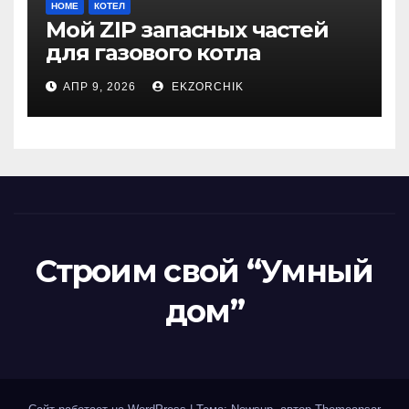
HOME
КОТЕЛ
Мой ZIP запасных частей
для газового котла
Vitopend WH1D 24кВт
АПР 9, 2026
EKZORCHIK
Строим свой “Умный
дом”