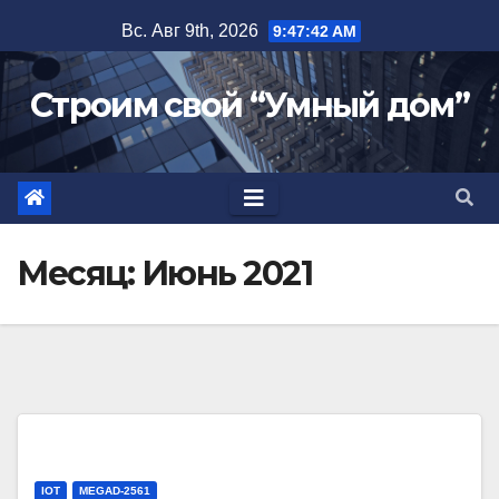
Перейти
Вс. Авг 9th, 2026
9:47:42 AM
к
содержимому
Строим свой “Умный дом”
Месяц:
Июнь 2021
IOT
MEGAD-2561