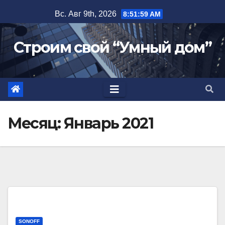
Перейти
Вс. Авг 9th, 2026
8:52:00 AM
к
содержимому
Строим свой “Умный дом”
Месяц:
Январь 2021
SONOFF