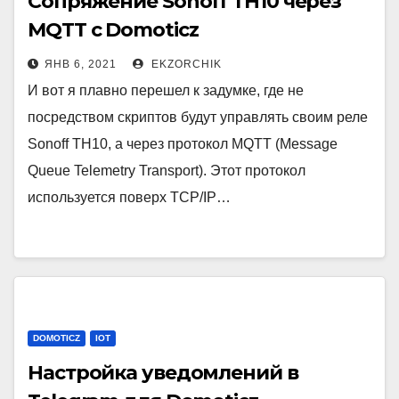
Сопряжение Sonoff TH10 через
MQTT с Domoticz
ЯНВ 6, 2021
EKZORCHIK
И вот я плавно перешел к задумке, где не
посредством скриптов будут управлять своим реле
Sonoff TH10, а через протокол MQTT (Message
Queue Telemetry Transport). Этот протокол
используется поверх TCP/IP…
DOMOTICZ
IOT
Настройка уведомлений в